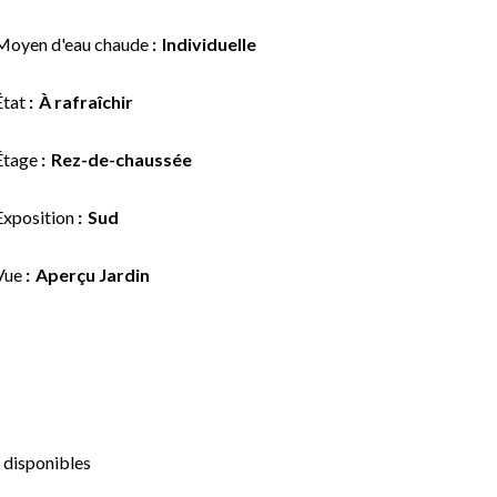
Moyen d'eau chaude
Individuelle
État
À rafraîchir
Étage
Rez-de-chaussée
Exposition
Sud
Vue
Aperçu Jardin
 disponibles