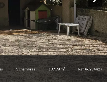
es
3 chambres
107.78 m²
Réf. 86284427