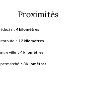
Proximités
édecin
4 kilomètres
utoroute
12 kilomètres
ntre ville
4 kilomètres
upermarché
3 kilomètres