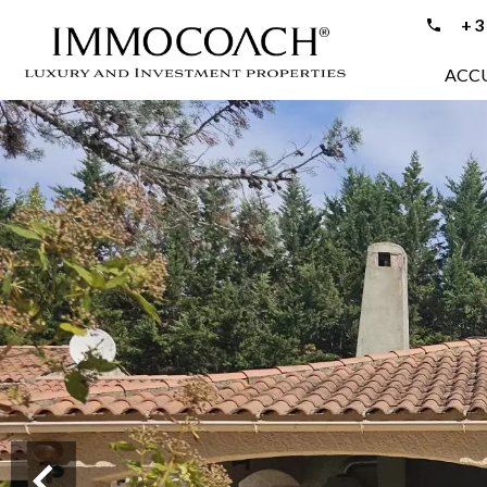
+33
ACCU