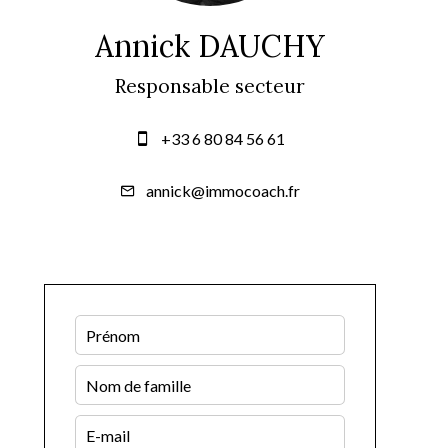
Annick DAUCHY
Responsable secteur
+33 6 80 84 56 61
annick@immocoach.fr