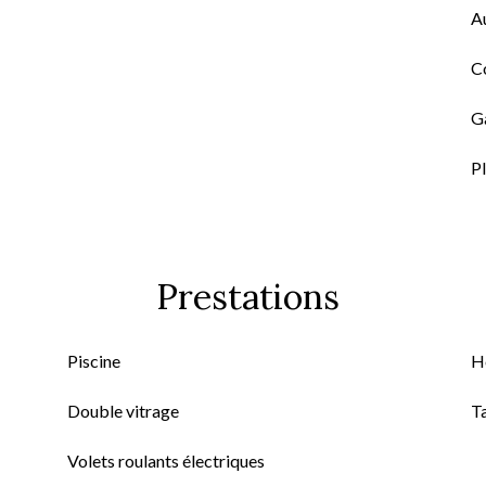
A
C
G
P
Prestations
Piscine
H
Double vitrage
T
Volets roulants électriques