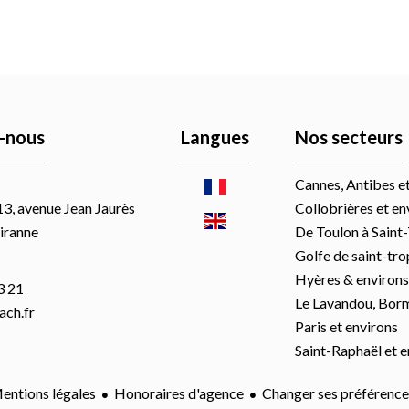
-nous
Langues
Nos secteurs
Cannes, Antibes e
13, avenue Jean Jaurès
Collobrières et en
iranne
De Toulon à Saint
Golfe de saint-tr
Hyères & environs
3 21
Le Lavandou, Borm
ch.fr
Paris et environs
Saint-Raphaël et e
entions légales
Honoraires d'agence
Changer ses préférence