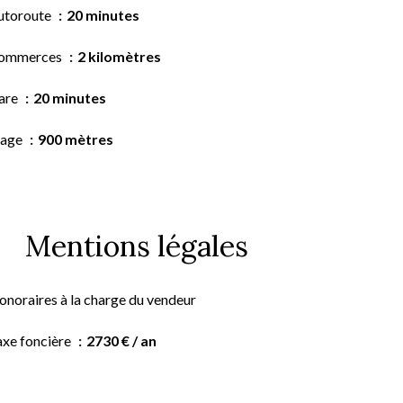
utoroute
20 minutes
ommerces
2 kilomètres
are
20 minutes
lage
900 mètres
Mentions légales
onoraires à la charge du vendeur
axe foncière
2730 € / an