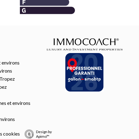
t environs
virons
-Tropez
opez
es et environs
nvirons
Design by
s cookies
Apimo™