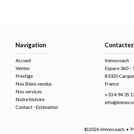
Navigation
Contactez
Accueil
Immocoach
Ventes
Espace 360 – 
Prestige
83320
Carque
Nos Biens vendus
France
Nos services
+33 4 94 35 1
Notre histoire
info@immocoa
Contact - Estimation
M
©2026 Immocoach