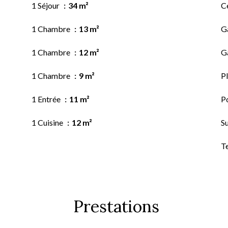
1 Séjour
34 m²
Ce
1 Chambre
13 m²
G
1 Chambre
12 m²
G
1 Chambre
9 m²
P
1 Entrée
11 m²
P
1 Cuisine
12 m²
S
T
Prestations