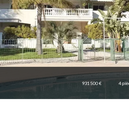
931 500 €
4 piè