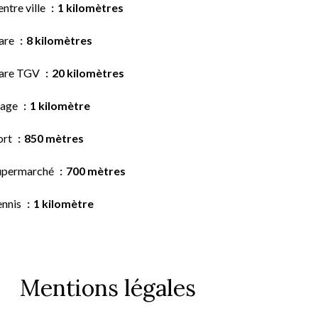
ntre ville
1 kilomètres
are
8 kilomètres
are TGV
20 kilomètres
lage
1 kilomètre
ort
850 mètres
upermarché
700 mètres
ennis
1 kilomètre
Mentions légales