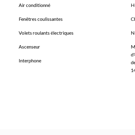
Air conditionné
H
Fenêtres coulissantes
C
Volets roulants électriques
N
Ascenseur
M
d'
Interphone
de
1