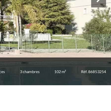
ces
3 chambres
102 m²
Réf. 86853254