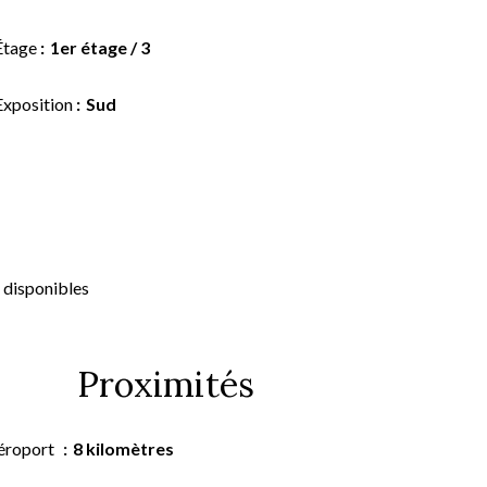
Étage
1er étage / 3
Exposition
Sud
 disponibles
Proximités
éroport
8 kilomètres