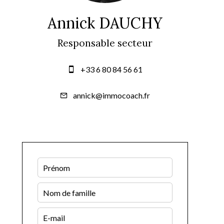
Annick DAUCHY
Responsable secteur
+33 6 80 84 56 61
annick@immocoach.fr