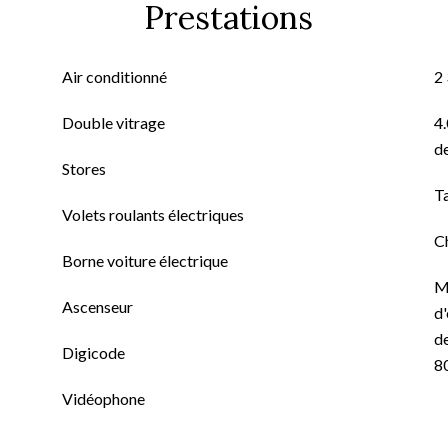
Prestations
Air conditionné
2
Double vitrage
4.
de
Stores
T
Volets roulants électriques
C
Borne voiture électrique
M
Ascenseur
d'
de
Digicode
8
Vidéophone