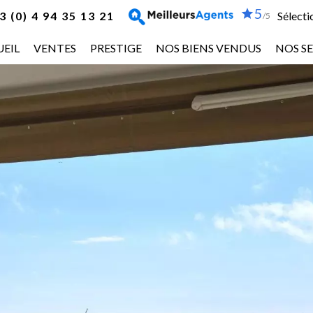
5
 (0) 4 94 35 13 21
Sélecti
/5
EIL
VENTES
PRESTIGE
NOS BIENS VENDUS
NOS SE