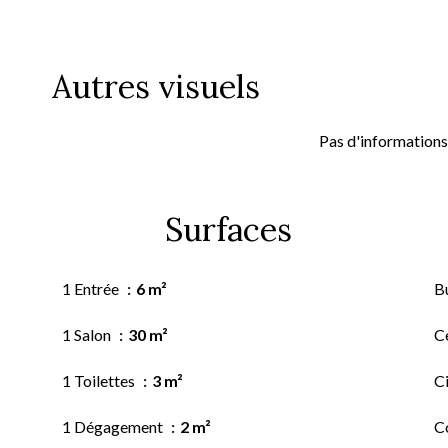
Autres visuels
Pas d'informations
Surfaces
1 Entrée
6 m²
B
1 Salon
30 m²
Ce
1 Toilettes
3 m²
C
1 Dégagement
2 m²
C