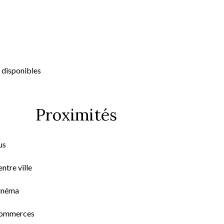
 disponibles
Proximités
us
ntre ville
inéma
ommerces