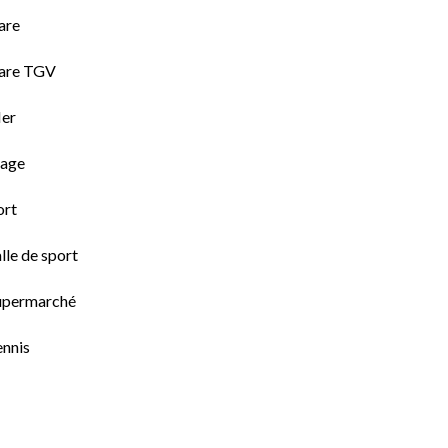
are
are TGV
er
lage
ort
lle de sport
upermarché
ennis