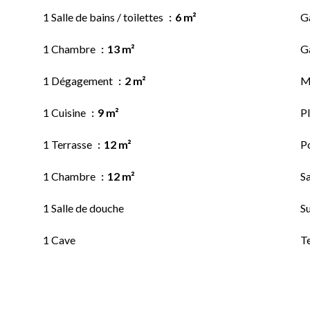
1 Salle de bains / toilettes
6 m²
G
1 Chambre
13 m²
G
1 Dégagement
2 m²
M
1 Cuisine
9 m²
P
1 Terrasse
12 m²
P
1 Chambre
12 m²
Sa
1 Salle de douche
S
1 Cave
T