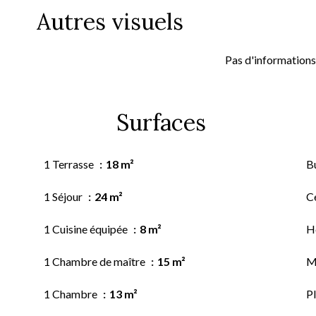
Autres visuels
Pas d'informations
Surfaces
1 Terrasse
18 m²
B
1 Séjour
24 m²
Ce
1 Cuisine équipée
8 m²
H
1 Chambre de maître
15 m²
M
1 Chambre
13 m²
P