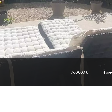
760 000 €
4 piè