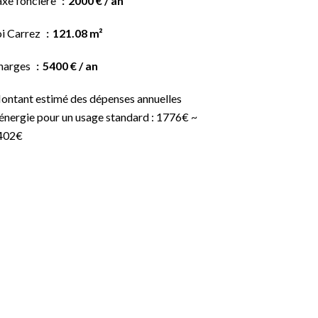
axe foncière
2000 € / an
oi Carrez
121.08 m²
harges
5400 € / an
ontant estimé des dépenses annuelles
énergie pour un usage standard : 1776€ ~
402€