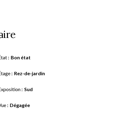
ire
État
Bon état
Étage
Rez-de-jardin
Exposition
Sud
Vue
Dégagée