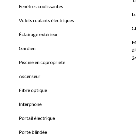
T
Fenêtres coulissantes
L
Volets roulants électriques
C
Éclairage extérieur
M
Gardien
d'
2
Piscine en copropriété
Ascenseur
Fibre optique
Interphone
Portail électrique
Porte blindée