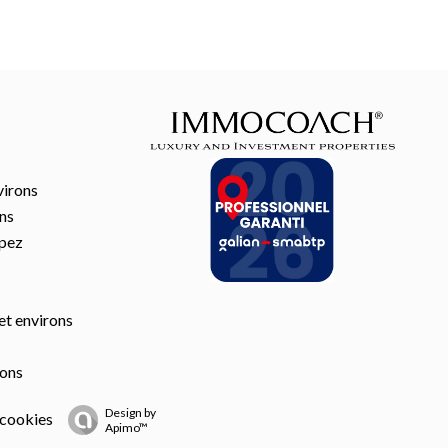
virons
ons
opez
et environs
rons
Design by
 cookies
Apimo™