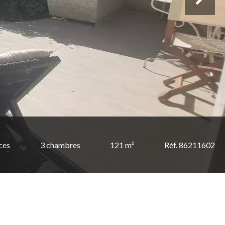
ces
3 chambres
121 m²
Réf. 86211602