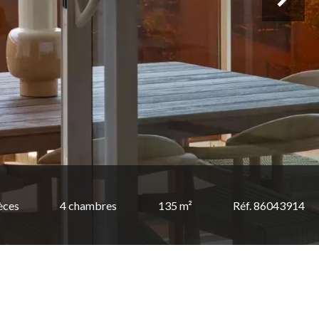
èces
4 chambres
135 m²
Réf. 86043914