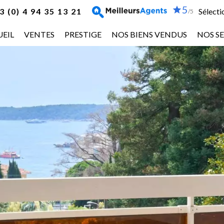
5
 (0) 4 94 35 13 21
Sélecti
/5
EIL
VENTES
PRESTIGE
NOS BIENS VENDUS
NOS SE